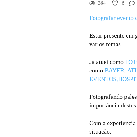
364
6
Fotografar evento 
6
Curtir
Comentar
Estar presente em 
varios temas.
Já atuei como
FOT
como
BAYER
,
AT
EVENTOS,
HOSPI
Fotografando pales
importância destes
Com a experiencia 
situação.