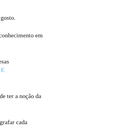
gosto.
o conhecimento em
esas
 E
de ter a noção da
grafar cada